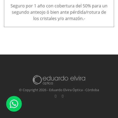
Seguro por 1 año con cobertura del 50% para un
segundo anteojo
ó bien ante pérdida/rotura de
los cristales y/o armazón.-
© Copyright 2026 - Eduardo Elvira Óptica - Córdoba