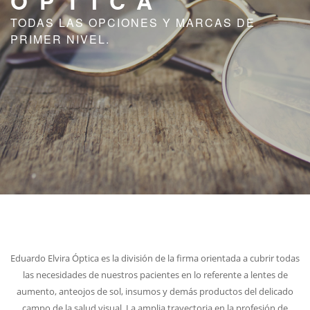
ÓPTICA
SUCURSALES
TODAS LAS OPCIONES Y MARCAS DE
PRIMER NIVEL.
CONTACTO
Eduardo Elvira Óptica es la división de la firma orientada a cubrir todas
las necesidades de nuestros pacientes en lo referente a lentes de
aumento, anteojos de sol, insumos y demás productos del delicado
campo de la salud visual.
La amplia trayectoria en la profesión de